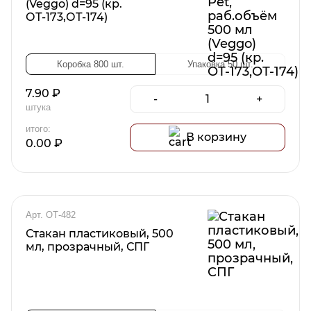
(Veggo) d=95 (кр.
ОТ-173,ОТ-174)
Коробка 800 шт.
Упаковка 50 шт.
7.90
₽
-
+
штука
итого:
В корзину
0.00
₽
Арт. ОТ-482
Стакан пластиковый, 500
мл, прозрачный, СПГ