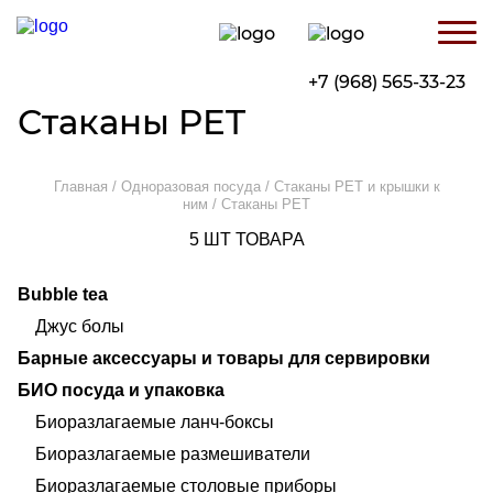
Skip
to
content
+7 (968) 565-33-23
Стаканы PET
Главная
/
Одноразовая посуда
/
Стаканы PET и крышки к
ним
/ Стаканы PET
5
ШТ ТОВАРА
Bubble tea
Джус болы
Барные аксессуары и товары для сервировки
БИО посуда и упаковка
Биоразлагаемые ланч-боксы
Биоразлагаемые размешиватели
Биоразлагаемые столовые приборы