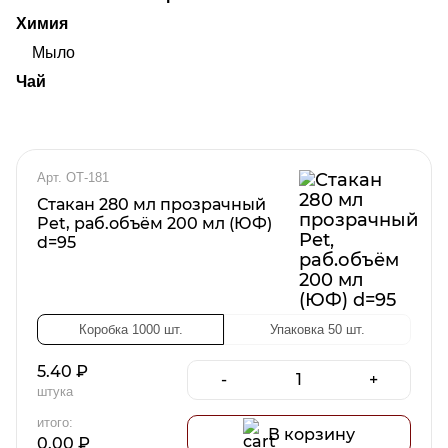
Химия
Мыло
Чай
Арт. ОТ-181
Стакан 280 мл прозрачный
Pet, раб.объём 200 мл (ЮФ)
d=95
Коробка 1000 шт.
Упаковка 50 шт.
5.40
₽
-
+
штука
итого:
В корзину
0.00
₽