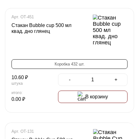
Арт. ОТ-451
Стакан Bubble cup 500 мл
квад. дно глянец
Коробка 432 шт.
10.60
₽
-
+
штука
итого:
В корзину
0.00
₽
Арт. ОТ-131