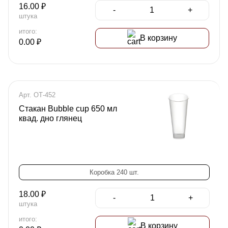
16.00
₽
-
+
штука
итого:
В корзину
0.00
₽
Арт. ОТ-452
Стакан Bubble cup 650 мл
квад. дно глянец
Коробка 240 шт.
18.00
₽
-
+
штука
итого:
В корзину