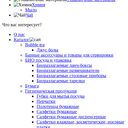
Химия
Мыло
Чай
Что вас интересует?
О нас
Каталог
Bubble tea
Джус болы
Барные аксессуары и товары для сервировки
БИО посуда и упаковка
Биоразлагаемые ланч-боксы
Биоразлагаемые размешиватели
Биоразлагаемые столовые приборы
Биоразлагаемые тарелки
Бумага
Гигиеническая продукция
Губки для мытья посуды
Перчатки
Полотенца бумажные
Салфетки бумажные
Салфетки бумажные диспенсерные
Салфетки влажные, косметические, носовые
платки