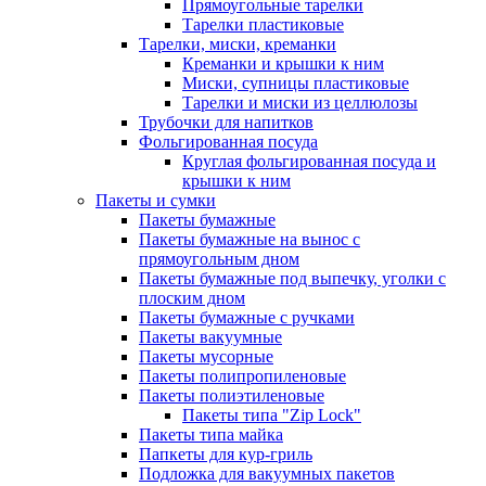
Прямоугольные тарелки
Тарелки пластиковые
Тарелки, миски, креманки
Креманки и крышки к ним
Миски, супницы пластиковые
Тарелки и миски из целлюлозы
Трубочки для напитков
Фольгированная посуда
Круглая фольгированная посуда и
крышки к ним
Пакеты и сумки
Пакеты бумажные
Пакеты бумажные на вынос с
прямоугольным дном
Пакеты бумажные под выпечку, уголки с
плоским дном
Пакеты бумажные с ручками
Пакеты вакуумные
Пакеты мусорные
Пакеты полипропиленовые
Пакеты полиэтиленовые
Пакеты типа "Zip Lock"
Пакеты типа майка
Папкеты для кур-гриль
Подложка для вакуумных пакетов