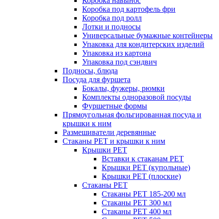
Коробка навынос
Коробка под картофель фри
Коробка под ролл
Лотки и подносы
Универсальные бумажные контейнеры
Упаковка для кондитерских изделий
Упаковка из картона
Упаковка под сэндвич
Подносы, блюда
Посуда для фуршета
Бокалы, фужеры, рюмки
Комплекты одноразовой посуды
Фуршетные формы
Прямоугольная фольгированная посуда и
крышки к ним
Размешиватели деревянные
Стаканы PET и крышки к ним
Крышки PET
Вставки к стаканам PET
Крышки PET (купольные)
Крышки PET (плоские)
Стаканы PET
Стаканы PET 185-200 мл
Стаканы PET 300 мл
Стаканы PET 400 мл