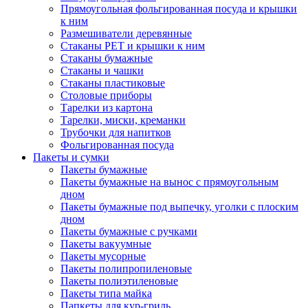
Прямоугольная фольгированная посуда и крышки
к ним
Размешиватели деревянные
Стаканы PET и крышки к ним
Стаканы бумажные
Стаканы и чашки
Стаканы пластиковые
Столовые приборы
Тарелки из картона
Тарелки, миски, креманки
Трубочки для напитков
Фольгированная посуда
Пакеты и сумки
Пакеты бумажные
Пакеты бумажные на вынос с прямоугольным
дном
Пакеты бумажные под выпечку, уголки с плоским
дном
Пакеты бумажные с ручками
Пакеты вакуумные
Пакеты мусорные
Пакеты полипропиленовые
Пакеты полиэтиленовые
Пакеты типа майка
Папкеты для кур-гриль