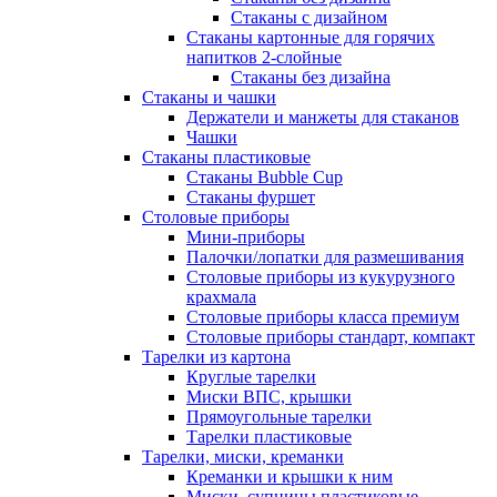
Стаканы с дизайном
Стаканы картонные для горячих
напитков 2-слойные
Стаканы без дизайна
Стаканы и чашки
Держатели и манжеты для стаканов
Чашки
Стаканы пластиковые
Стаканы Bubble Cup
Стаканы фуршет
Столовые приборы
Мини-приборы
Палочки/лопатки для размешивания
Столовые приборы из кукурузного
крахмала
Столовые приборы класса премиум
Столовые приборы стандарт, компакт
Тарелки из картона
Круглые тарелки
Миски ВПС, крышки
Прямоугольные тарелки
Тарелки пластиковые
Тарелки, миски, креманки
Креманки и крышки к ним
Миски, супницы пластиковые