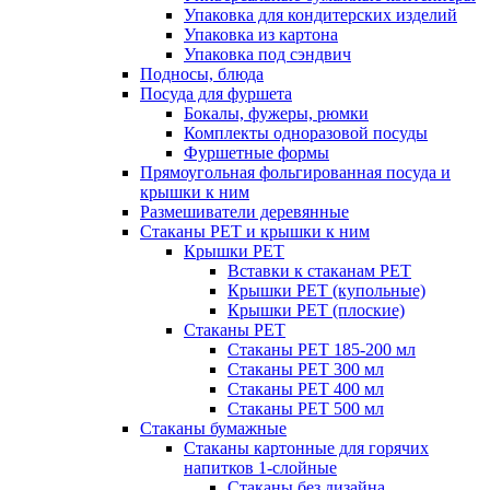
Упаковка для кондитерских изделий
Упаковка из картона
Упаковка под сэндвич
Подносы, блюда
Посуда для фуршета
Бокалы, фужеры, рюмки
Комплекты одноразовой посуды
Фуршетные формы
Прямоугольная фольгированная посуда и
крышки к ним
Размешиватели деревянные
Стаканы PET и крышки к ним
Крышки PET
Вставки к стаканам PET
Крышки PET (купольные)
Крышки PET (плоские)
Стаканы PET
Стаканы PET 185-200 мл
Стаканы PET 300 мл
Стаканы PET 400 мл
Стаканы PET 500 мл
Стаканы бумажные
Стаканы картонные для горячих
напитков 1-слойные
Стаканы без дизайна