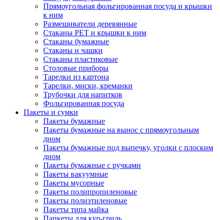
Прямоугольная фольгированная посуда и крышки
к ним
Размешиватели деревянные
Стаканы PET и крышки к ним
Стаканы бумажные
Стаканы и чашки
Стаканы пластиковые
Столовые приборы
Тарелки из картона
Тарелки, миски, креманки
Трубочки для напитков
Фольгированная посуда
Пакеты и сумки
Пакеты бумажные
Пакеты бумажные на вынос с прямоугольным
дном
Пакеты бумажные под выпечку, уголки с плоским
дном
Пакеты бумажные с ручками
Пакеты вакуумные
Пакеты мусорные
Пакеты полипропиленовые
Пакеты полиэтиленовые
Пакеты типа майка
Папкеты для кур-гриль