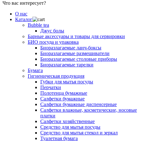
Что вас интересует?
О нас
Каталог
Bubble tea
Джус болы
Барные аксессуары и товары для сервировки
БИО посуда и упаковка
Биоразлагаемые ланч-боксы
Биоразлагаемые размешиватели
Биоразлагаемые столовые приборы
Биоразлагаемые тарелки
Бумага
Гигиеническая продукция
Губки для мытья посуды
Перчатки
Полотенца бумажные
Салфетки бумажные
Салфетки бумажные диспенсерные
Салфетки влажные, косметические, носовые
платки
Салфетки хозяйственные
Средство для мытья посуды
Средство для мытья стекол и зеркал
Туалетная бумага