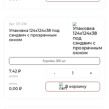
Арт. ОТ-239
Упаковка 124х124х38 под
сэндвич с прозрачным
окном
Коробка 300 шт.
7.42
₽
-
+
штука
итого:
В корзину
0.00
₽