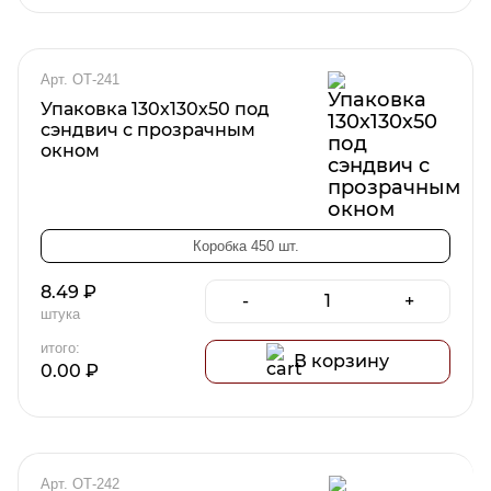
Арт. ОТ-241
Упаковка 130х130х50 под
сэндвич с прозрачным
окном
Коробка 450 шт.
8.49
₽
-
+
штука
итого:
В корзину
0.00
₽
Арт. ОТ-242