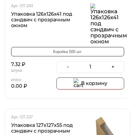
Арт. ОТ-243
Упаковка 126х126х41 под
сэндвич с прозрачным
окном
Коробка 500 шт.
7.32
₽
-
+
штука
итого:
В корзину
0.00
₽
Арт. ОТ-237
Упаковка 127х127х55 под
сэндвич с прозрачным