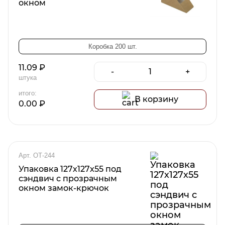
окном
Коробка 200 шт.
11.09
₽
-
+
штука
итого:
В корзину
0.00
₽
Арт. ОТ-244
Упаковка 127х127х55 под
сэндвич с прозрачным
окном замок-крючок