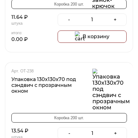
Коробка 200 шт.
11.64
₽
-
+
штука
итого:
В корзину
0.00
₽
Арт. ОТ-238
Упаковка 130x130x70 под
сэндвич с прозрачным
окном
Коробка 200 шт.
13.54
₽
-
+
штука