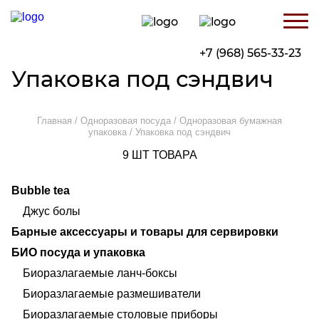
Skip
to
content
+7 (968) 565-33-23
Упаковка под сэндвич
Главная
/
Одноразовая посуда
/
Одноразовая бумажная
упаковка
/ Упаковка под сэндвич
9
ШТ ТОВАРА
Bubble tea
Джус болы
Барные аксессуары и товары для сервировки
БИО посуда и упаковка
Биоразлагаемые ланч-боксы
Биоразлагаемые размешиватели
Биоразлагаемые столовые приборы