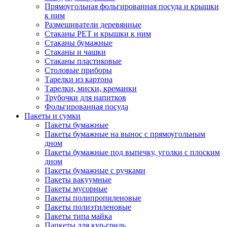
Прямоугольная фольгированная посуда и крышки
к ним
Размешиватели деревянные
Стаканы PET и крышки к ним
Стаканы бумажные
Стаканы и чашки
Стаканы пластиковые
Столовые приборы
Тарелки из картона
Тарелки, миски, креманки
Трубочки для напитков
Фольгированная посуда
Пакеты и сумки
Пакеты бумажные
Пакеты бумажные на вынос с прямоугольным
дном
Пакеты бумажные под выпечку, уголки с плоским
дном
Пакеты бумажные с ручками
Пакеты вакуумные
Пакеты мусорные
Пакеты полипропиленовые
Пакеты полиэтиленовые
Пакеты типа майка
Папкеты для кур-гриль