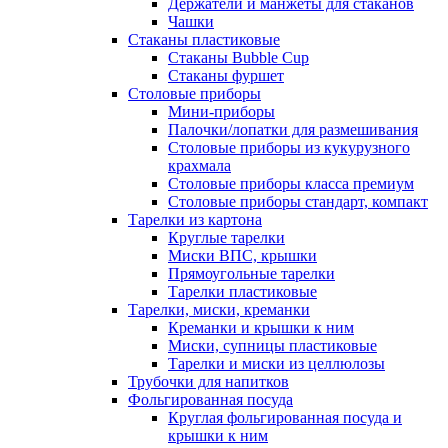
Держатели и манжеты для стаканов
Чашки
Стаканы пластиковые
Стаканы Bubble Cup
Стаканы фуршет
Столовые приборы
Мини-приборы
Палочки/лопатки для размешивания
Столовые приборы из кукурузного
крахмала
Столовые приборы класса премиум
Столовые приборы стандарт, компакт
Тарелки из картона
Круглые тарелки
Миски ВПС, крышки
Прямоугольные тарелки
Тарелки пластиковые
Тарелки, миски, креманки
Креманки и крышки к ним
Миски, супницы пластиковые
Тарелки и миски из целлюлозы
Трубочки для напитков
Фольгированная посуда
Круглая фольгированная посуда и
крышки к ним