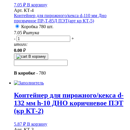
7.05
₽
В корзину
Арт. КТ-4
Контейнер для пирожного/кекса d-110 мм Дно
прозрачное ПР-Т-85Д ПЭТ(арт кр КТ-5)
Коробка 780 шт.
7.05
₽
штука
-
+
итого:
0.00
₽
В корзину
В коробке
-
780
Контейнер для пирожного/кекса d-
132 мм h-10 ДНО коричневое ПЭТ
(кр КТ-2)
5.87
₽
В корзину
Арт. КТ-3