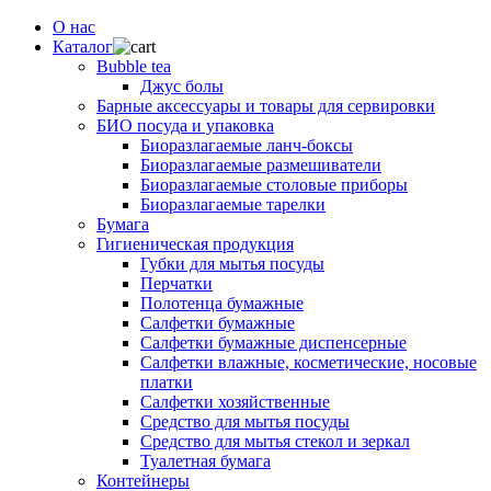
О нас
Каталог
Bubble tea
Джус болы
Барные аксессуары и товары для сервировки
БИО посуда и упаковка
Биоразлагаемые ланч-боксы
Биоразлагаемые размешиватели
Биоразлагаемые столовые приборы
Биоразлагаемые тарелки
Бумага
Гигиеническая продукция
Губки для мытья посуды
Перчатки
Полотенца бумажные
Салфетки бумажные
Салфетки бумажные диспенсерные
Салфетки влажные, косметические, носовые
платки
Салфетки хозяйственные
Средство для мытья посуды
Средство для мытья стекол и зеркал
Туалетная бумага
Контейнеры