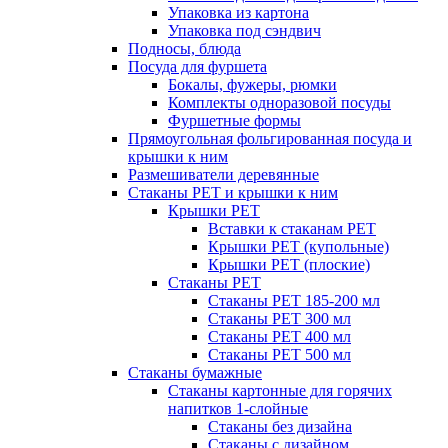
Упаковка из картона
Упаковка под сэндвич
Подносы, блюда
Посуда для фуршета
Бокалы, фужеры, рюмки
Комплекты одноразовой посуды
Фуршетные формы
Прямоугольная фольгированная посуда и
крышки к ним
Размешиватели деревянные
Стаканы PET и крышки к ним
Крышки PET
Вставки к стаканам PET
Крышки PET (купольные)
Крышки PET (плоские)
Стаканы PET
Стаканы PET 185-200 мл
Стаканы PET 300 мл
Стаканы PET 400 мл
Стаканы PET 500 мл
Стаканы бумажные
Стаканы картонные для горячих
напитков 1-слойные
Стаканы без дизайна
Стаканы с дизайном