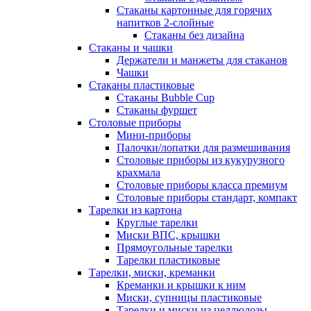
Стаканы картонные для горячих
напитков 2-слойные
Стаканы без дизайна
Стаканы и чашки
Держатели и манжеты для стаканов
Чашки
Стаканы пластиковые
Стаканы Bubble Cup
Стаканы фуршет
Столовые приборы
Мини-приборы
Палочки/лопатки для размешивания
Столовые приборы из кукурузного
крахмала
Столовые приборы класса премиум
Столовые приборы стандарт, компакт
Тарелки из картона
Круглые тарелки
Миски ВПС, крышки
Прямоугольные тарелки
Тарелки пластиковые
Тарелки, миски, креманки
Креманки и крышки к ним
Миски, супницы пластиковые
Тарелки и миски из целлюлозы