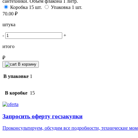
сантехники. Объем флакона 1 литр.
Коробка 15 шт.
Упаковка 1 шт.
70.00
₽
штука
-
+
итого
₽
В корзину
В упаковке
1
В коробке
15
Запросить оферту госзакупки
Проконсультируем, обсудим все подробности, технические м