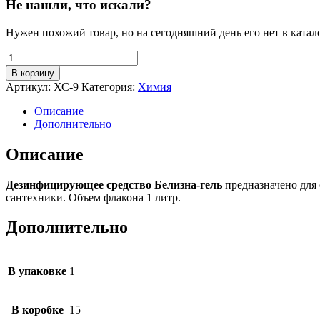
Не нашли, что искали?
Нужен похожий товар, но на сегодняшний день его нет в катал
Количество
товара
В корзину
Дезинфицирующее
Артикул:
ХС-9
Категория:
Химия
средство
Белизна-
Описание
гель,
Дополнительно
1
л
Описание
Дезинфицирующее средство Белизна-гель
предназначено для 
сантехники. Объем флакона 1 литр.
Дополнительно
В упаковке
1
В коробке
15