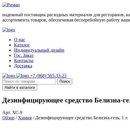
Skip
to
надежный поставщик расходных материалов для ресторанов, к
content
ассортимента товаров, обеспечивая бесперебойную работу ваше
О нас
Каталог
Индивидуальный дизайн
Гос. Заказ
Контакты
Доставка
+7 (968) 565-33-23
Искать:
Поиск
Найти в каталоге
Дезинфицирующее средство Белизна-гел
Арт. ХС-9
Обзор
/
Химия
/ Дезинфицирующее средство Белизна-гель, 1 л