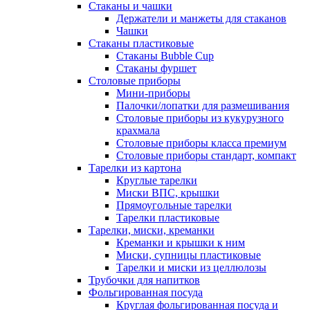
Стаканы и чашки
Держатели и манжеты для стаканов
Чашки
Стаканы пластиковые
Стаканы Bubble Cup
Стаканы фуршет
Столовые приборы
Мини-приборы
Палочки/лопатки для размешивания
Столовые приборы из кукурузного
крахмала
Столовые приборы класса премиум
Столовые приборы стандарт, компакт
Тарелки из картона
Круглые тарелки
Миски ВПС, крышки
Прямоугольные тарелки
Тарелки пластиковые
Тарелки, миски, креманки
Креманки и крышки к ним
Миски, супницы пластиковые
Тарелки и миски из целлюлозы
Трубочки для напитков
Фольгированная посуда
Круглая фольгированная посуда и