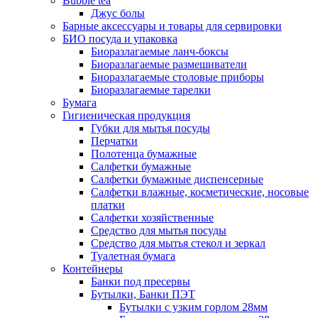
Bubble tea
Джус болы
Барные аксессуары и товары для сервировки
БИО посуда и упаковка
Биоразлагаемые ланч-боксы
Биоразлагаемые размешиватели
Биоразлагаемые столовые приборы
Биоразлагаемые тарелки
Бумага
Гигиеническая продукция
Губки для мытья посуды
Перчатки
Полотенца бумажные
Салфетки бумажные
Салфетки бумажные диспенсерные
Салфетки влажные, косметические, носовые
платки
Салфетки хозяйственные
Средство для мытья посуды
Средство для мытья стекол и зеркал
Туалетная бумага
Контейнеры
Банки под пресервы
Бутылки, Банки ПЭТ
Бутылки с узким горлом 28мм