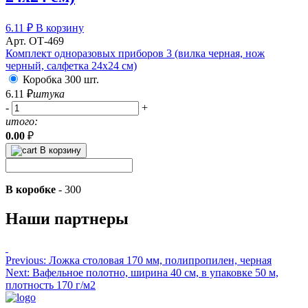
6.11
₽
В корзину
Арт. ОТ-469
Комплект одноразовых приборов 3 (вилка черная, нож
черный, салфетка 24х24 см)
Коробка 300 шт.
6.11
₽
штука
-
+
итого:
0.00
₽
В корзину
В коробке
-
300
Наши партнеры
Навигация
Previous:
Ложка столовая 170 мм, полипропилен, черная
Next:
Вафельное полотно, ширина 40 см, в упаковке 50 м,
по
плотность 170 г/м2
записям