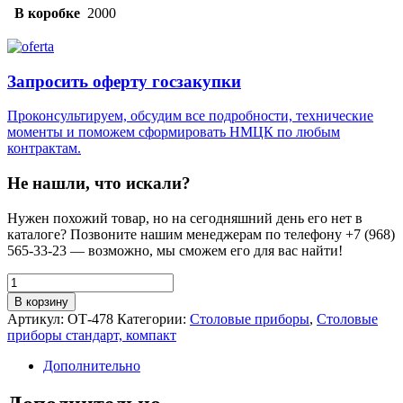
В коробке
2000
Запросить оферту госзакупки
Проконсультируем, обсудим все подробности, технические
моменты и поможем сформировать НМЦК по любым
контрактам.
Не нашли, что искали?
Нужен похожий товар, но на сегодняшний день его нет в
каталоге? Позвоните нашим менеджерам по телефону +7 (968)
565-33-23 — возможно, мы сможем его для вас найти!
Количество
товара
В корзину
Вилка
Артикул:
ОТ-478
Категории:
Столовые приборы
,
Столовые
столовая
приборы стандарт, компакт
одноразовая,
180
Дополнительно
мм,
PS,